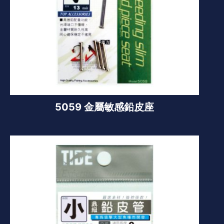
5059 金屬敏感鉛皮座